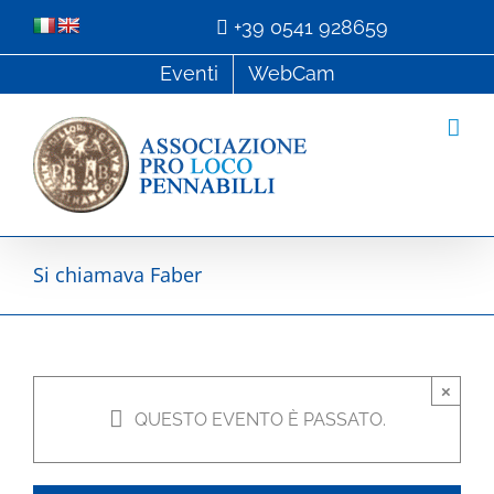
Salta
+39 0541 928659
al
Eventi
WebCam
contenuto
Si chiamava Faber
×
QUESTO EVENTO È PASSATO.