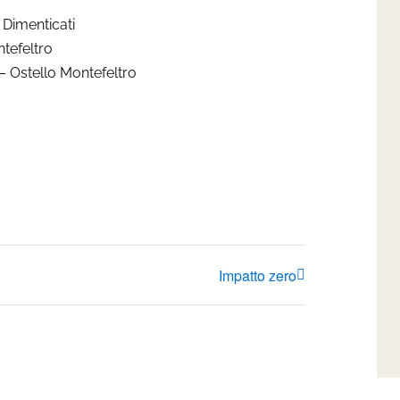
i Dimenticati
tefeltro
– Ostello Montefeltro
Impatto zero