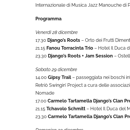
Internazionale di Musica Jazz Manouche di P
Programma
Venerdì 28 dicembre
17.30
Django’s Roots
– Orto dei Frutti Diment
21.15
Fanou Torracinta Trio
– Hotel Il Duca 
23.30
Django’s Roots + Jam Session
– Ostel
Sabato 29 dicembre
14.00
Gipsy Trail
– passeggiata nei boschi in
Retriò Swingin’ Project a cura delle associazi
Nomade
17.00
Carmelo Tartamella Django’s Clan Pr
21.15
Tchavolo Schmitt
– Hotel Il Duca del 
23.30
Carmelo Tartamella Django’s Clan Pr