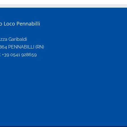
o Loco Pennabilli
azza Garibaldi
864 PENNABILLI (RN)
l: +39 0541 928659