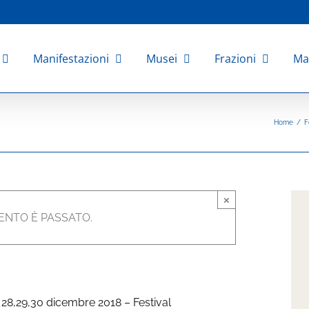
Manifestazioni
Musei
Frazioni
Ma
Home
/
F
2018
×
30 Dicembre 2018 @ 23:30
|
ENTO È PASSATO.
e 28,29,30 dicembre 2018 – Festival