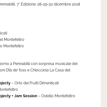
ennabilli, 7° Edizione: 28-29-30 dicembre 2018
icati
del Montefeltro
lo Montefeltro
torno a Pennabilli con sorpresa musicale dei
oni D’là de’ foss e Chiocciola La Casa del
ojecty
– Orto dei Frutti Dimenticati
Montefeltro
ojecty + Jam Session
– Ostello Montefeltro