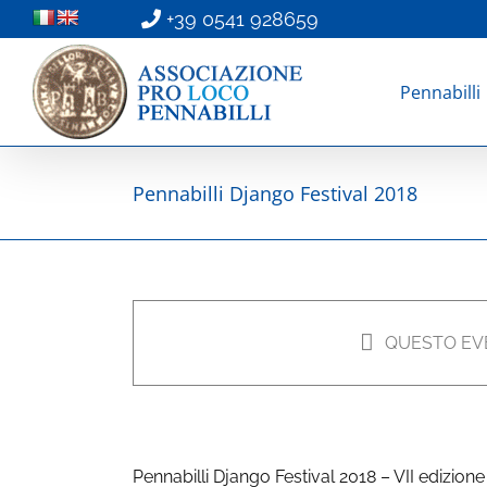
Salta
+39 0541 928659
al
contenuto
Pennabilli
Pennabilli Django Festival 2018
Pennabilli Django Festival 
28 Dicembre 2018 @ 17:30
-
QUESTO EV
€13 - €18
Pennabilli Django Festival 2018 – VII edizion