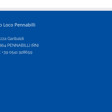
o Loco Pennabilli
azza Garibaldi
864 PENNABILLI (RN)
l: +39 0541 928659