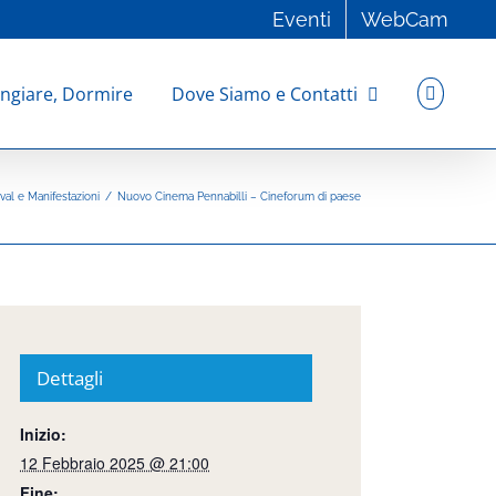
Eventi
WebCam
ngiare, Dormire
Dove Siamo e Contatti
ival e Manifestazioni
/
Nuovo Cinema Pennabilli – Cineforum di paese
Dettagli
Inizio:
12 Febbraio 2025 @ 21:00
Fine: