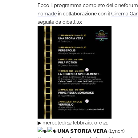
Ecco il programma completo del cineforum
nomade
in collaborazione con il
Cinema Ga
seguite da dibattito:
▶︎
mercoledì 12 febbraio, ore 21
𝗨𝗡𝗔 𝗦𝗧𝗢𝗥𝗜𝗔 𝗩𝗘𝗥𝗔 (Lynch)