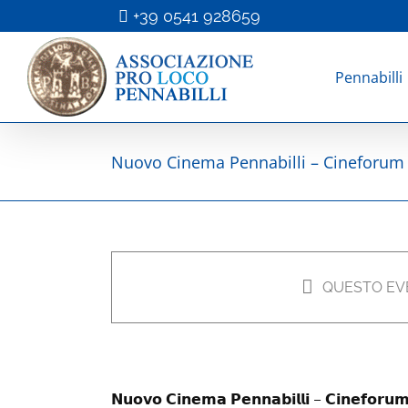
Salta
+39 0541 928659
al
contenuto
Pennabilli
Nuovo Cinema Pennabilli – Cineforum 
Nuovo Cinema Pennabilli –
12 Febbraio 2025 @ 21:00
-
2
QUESTO EV
GRATUITO
𝗡𝘂𝗼𝘃𝗼 𝗖𝗶𝗻𝗲𝗺𝗮 𝗣𝗲𝗻𝗻𝗮𝗯𝗶𝗹𝗹𝗶 – 𝗖𝗶𝗻𝗲𝗳𝗼𝗿𝘂