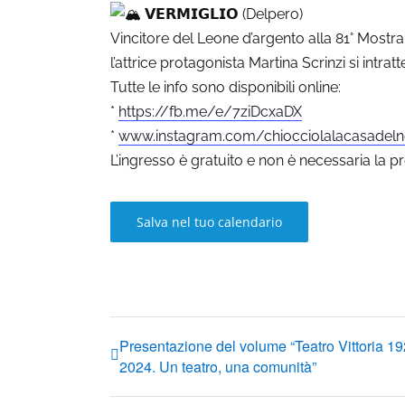
𝗩𝗘𝗥𝗠𝗜𝗚𝗟𝗜𝗢 (Delpero)
Vincitore del Leone d’argento alla 81° Mostra
l’attrice protagonista Martina Scrinzi si intra
Tutte le info sono disponibili online:
*
https://fb.me/e/7ziDcxaDX
*
www.instagram.com/chiocciolalacasade
L’ingresso è gratuito e non è necessaria la p
Salva nel tuo calendario
Presentazione del volume “Teatro Vittoria 19
2024. Un teatro, una comunità”