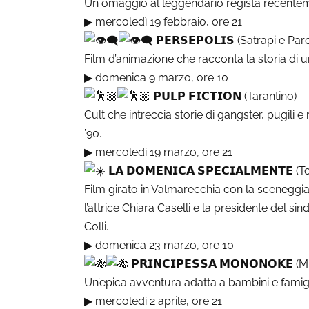
Un omaggio al leggendario regista recent
▶︎
mercoledì 19 febbraio, ore 21
𝗣𝗘𝗥𝗦𝗘𝗣𝗢𝗟𝗜𝗦 (Satrapi e P
Film d’animazione che racconta la storia di 
▶︎
domenica 9 marzo, ore 10
𝗣𝗨𝗟𝗣 𝗙𝗜𝗖𝗧𝗜𝗢𝗡 (Tarantino)
Cult che intreccia storie di gangster, pugili 
’90.
▶︎
mercoledì 19 marzo, ore 21
𝗟𝗔 𝗗𝗢𝗠𝗘𝗡𝗜𝗖𝗔 𝗦𝗣𝗘𝗖𝗜𝗔𝗟𝗠𝗘𝗡𝗧𝗘
Film girato in Valmarecchia con la sceneggia
l’attrice Chiara Caselli e la presidente del si
Colli.
▶︎
domenica 23 marzo, ore 10
𝗣𝗥𝗜𝗡𝗖𝗜𝗣𝗘𝗦𝗦𝗔 𝗠𝗢𝗡𝗢𝗡𝗢𝗞𝗘 (
Un’epica avventura adatta a bambini e famigli
▶︎
mercoledì 2 aprile, ore 21