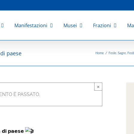
Manifestazioni
Musei
Frazioni
Ma
di paese
Home
/
Feste, Sagre, Fest
 Cineforum di paese
×
 Aprile 2025 @ 23:30
|
ENTO È PASSATO.
 𝗱𝗶 𝗽𝗮𝗲𝘀𝗲