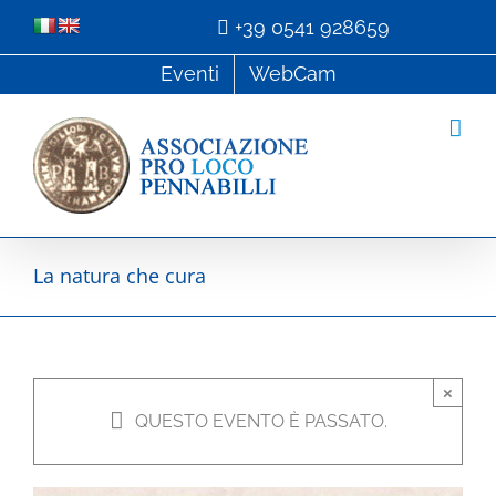
Salta
+39 0541 928659
al
Eventi
WebCam
contenuto
La natura che cura
×
QUESTO EVENTO È PASSATO.