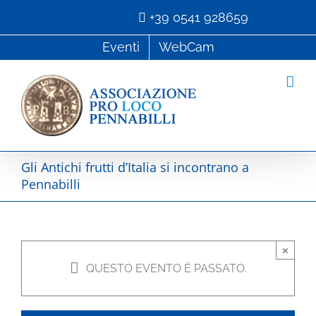
Salta
+39 0541 928659
al
Eventi
WebCam
contenuto
Gli Antichi frutti d’Italia si incontrano a
Pennabilli
×
QUESTO EVENTO È PASSATO.