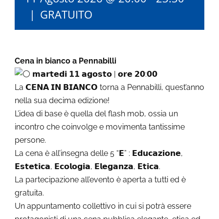
|
GRATUITO
Cena in bianco a Pennabilli
𝗺𝗮𝗿𝘁𝗲𝗱𝗶 𝟭𝟭 𝗮𝗴𝗼𝘀𝘁𝗼 | 𝗼𝗿𝗲 𝟮𝟬:𝟬𝟬
La 𝗖𝗘𝗡𝗔 𝗜𝗡 𝗕𝗜𝗔𝗡𝗖𝗢 torna a Pennabilli, quest’anno
nella sua decima edizione!
L’idea di base è quella del flash mob, ossia un
incontro che coinvolge e movimenta tantissime
persone.
La cena è all’insegna delle 5 “𝗘” : 𝗘𝗱𝘂𝗰𝗮𝘇𝗶𝗼𝗻𝗲,
𝗘𝘀𝘁𝗲𝘁𝗶𝗰𝗮, 𝗘𝗰𝗼𝗹𝗼𝗴𝗶𝗮, 𝗘𝗹𝗲𝗴𝗮𝗻𝘇𝗮, 𝗘𝘁𝗶𝗰𝗮.
La partecipazione all’evento è aperta a tutti ed è
gratuita.
Un appuntamento collettivo in cui si potrà essere