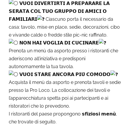
𝗩𝗨𝗢𝗜 𝗗𝗜𝗩𝗘𝗥𝗧𝗜𝗥𝗧𝗜 𝗔 𝗣𝗥𝗘𝗣𝗔𝗥𝗔𝗥𝗘 𝗟𝗔
𝗦𝗘𝗥𝗔𝗧𝗔 𝗖𝗢𝗟 𝗧𝗨𝗢 𝗚𝗥𝗨𝗣𝗣𝗢 𝗗𝗜 𝗔𝗠𝗜𝗖𝗜 𝗢
𝗙𝗔𝗠𝗜𝗟𝗜𝗔𝗥𝗜
Ciascuno porta il necessario da
casa: tavolo, mise en place, sedie, decorazioni, cibo
e vivande calde o fredde stile pic-nic raffinato.
𝗡𝗢𝗡 𝗛𝗔𝗜 𝗩𝗢𝗚𝗟𝗜𝗔 𝗗𝗜 𝗖𝗨𝗖𝗜𝗡𝗔𝗥𝗘
Prenota un menù da asporto presso i ristoranti che
aderiscono all’iniziativa e predisponi
autonomamente la tua tavola.
𝗩𝗨𝗢𝗜 𝗦𝗧𝗔𝗥𝗘 𝗔𝗡𝗖𝗢𝗥𝗔 𝗣𝗜𝗨̀ 𝗖𝗢𝗠𝗢𝗗𝗢
Acquista il menù da asporto e prenota tavoli e sedie
presso la Pro Loco. La collocazione dei tavoli e
l’apparecchiatura spetta poi ai partecipanti e ai
ristoratori che lo prevedono.
I ristoranti del paese propongono 𝘀𝗳𝗶𝘇𝗶𝗼𝘀𝗶 𝗺𝗲𝗻𝘂̀,
che trovate di seguito.