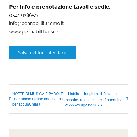
𝗣𝗲𝗿 𝗶𝗻𝗳𝗼 𝗲 𝗽𝗿𝗲𝗻𝗼𝘁𝗮𝘇𝗶𝗼𝗻𝗲 𝘁𝗮𝘃𝗼𝗹𝗶 𝗲 𝘀𝗲𝗱𝗶𝗲:
0541 928659
info@pennabilliturismo.it
www.pennabilliturismo.it
Salva nel tuo calendario
NOTTE DI MUSICA E PAROLE
Habitat – tre giorni di festa e di
| Sonamolo Strano and friends
incontro tra abitanti dell’Appennino |
per acquaChiara
21-22-23 agosto 2026