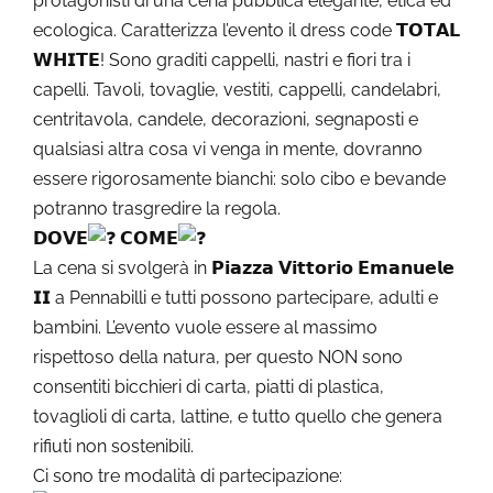
protagonisti di una cena pubblica elegante, etica ed
ecologica. Caratterizza l’evento il dress code 𝗧𝗢𝗧𝗔𝗟
𝗪𝗛𝗜𝗧𝗘! Sono graditi cappelli, nastri e fiori tra i
capelli. Tavoli, tovaglie, vestiti, cappelli, candelabri,
centritavola, candele, decorazioni, segnaposti e
qualsiasi altra cosa vi venga in mente, dovranno
essere rigorosamente bianchi: solo cibo e bevande
potranno trasgredire la regola.
𝗗𝗢𝗩𝗘
𝗖𝗢𝗠𝗘
La cena si svolgerà in 𝗣𝗶𝗮𝘇𝘇𝗮 𝗩𝗶𝘁𝘁𝗼𝗿𝗶𝗼 𝗘𝗺𝗮𝗻𝘂𝗲𝗹𝗲
𝗜𝗜 a Pennabilli e tutti possono partecipare, adulti e
bambini. L’evento vuole essere al massimo
rispettoso della natura, per questo NON sono
consentiti bicchieri di carta, piatti di plastica,
tovaglioli di carta, lattine, e tutto quello che genera
rifiuti non sostenibili.
Ci sono tre modalità di partecipazione: