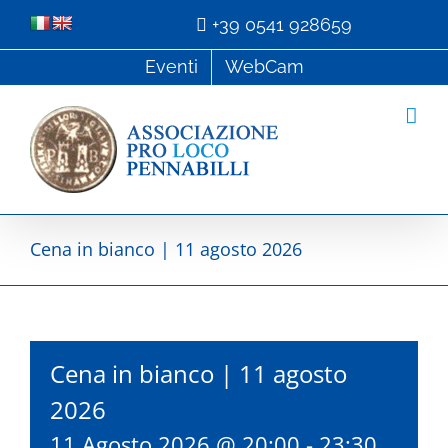
Salta
+39 0541 928659
al
Eventi
WebCam
contenuto
Cena in bianco | 11 agosto 2026
Cena in bianco | 11 agosto
2026
11 Agosto 2026 @ 20:00
-
23:30