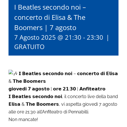
I Beatles secondo noi –
concerto di Elisa & The
Boomers | 7 agosto
7 Agosto 2025 @ 21:30
-
23:30
|
GRATUITO
𝗜 𝗕𝗲𝗮𝘁𝗹𝗲𝘀 𝘀𝗲𝗰𝗼𝗻𝗱𝗼 𝗻𝗼𝗶 – 𝗰𝗼𝗻𝗰𝗲𝗿𝘁𝗼 𝗱𝗶 𝗘𝗹𝗶𝘀𝗮
& 𝗧𝗵𝗲 𝗕𝗼𝗼𝗺𝗲𝗿𝘀
𝗴𝗶𝗼𝘃𝗲𝗱𝗶 𝟳 𝗮𝗴𝗼𝘀𝘁𝗼 | 𝗼𝗿𝗲 𝟮𝟭:𝟯𝟬 | 𝗔𝗻𝗳𝗶𝘁𝗲𝗮𝘁𝗿𝗼
𝗜 𝗕𝗲𝗮𝘁𝗹𝗲𝘀 𝘀𝗲𝗰𝗼𝗻𝗱𝗼 𝗻𝗼𝗶, il concerto live della band
𝗘𝗹𝗶𝘀𝗮 & 𝗧𝗵𝗲 𝗕𝗼𝗼𝗺𝗲𝗿𝘀, vi aspetta giovedì 7 agosto
alle ore 21:30 all’Anfiteatro di Pennabilli.
Non mancate!