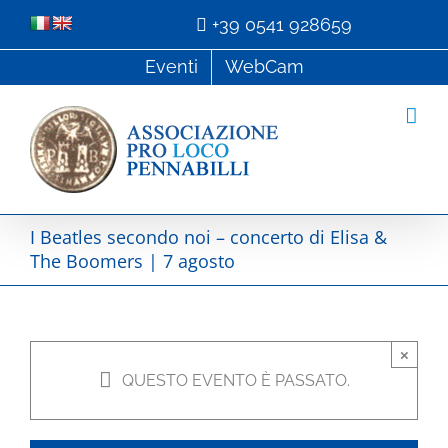
Salta
+39 0541 928659
al
Eventi
WebCam
contenuto
I Beatles secondo noi – concerto di Elisa &
The Boomers | 7 agosto
×
QUESTO EVENTO È PASSATO.